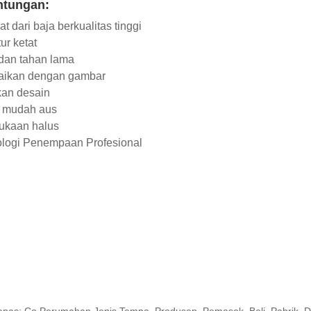
ntungan:
at dari baja berkualitas tinggi
ur ketat
dan tahan lama
aikan dengan gambar
an desain
k mudah aus
ukaan halus
logi Penempaan Profesional
anas: Co Perumahan Jenis Tempa, Produsen, Pemasok, Beli, Pabrik, Di