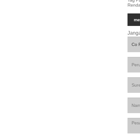
Renda
me
Janga