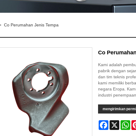
>
Co Perumahan Jenis Tempa
Co Perumahan
Kami adalah pembua
pabrik dengan seja
dan tim teknis prof
kami memiliki berba
negara Eropa. Kami
industri penempaan
mengirimkan perm
Facebook
X
Wh