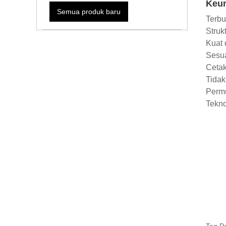
Keu
Semua produk baru
Terbu
Strukt
Kuat 
Sesu
Cetak
Tida
Perm
Tekno
Tag P