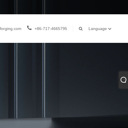
forging.com
+86-717-4665795
Language