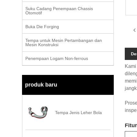
Suku Cadang Penempaan Chassis
Otomotif
Buka Die Forging
Tempa untuk Mesin Pertambangan dan
Mesin Konstruksi
De
Penempaan Logam Non-ferrous
Kami 
dilen
memil
produk baru
jangk
Pros
inspe
Tempa Jenis Leher Bola
Fitu