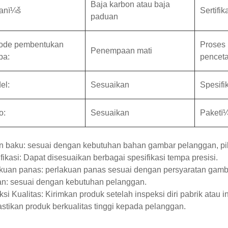
Baja karbon atau baja
anï¼š
Sertifik
paduan
ode pembentukan
Proses
Penempaan mati
pa:
pencet
el:
Sesuaikan
Spesifi
o:
Sesuaikan
Paketï
 baku: sesuai dengan kebutuhan bahan gambar pelanggan, pili
fikasi: Dapat disesuaikan berbagai spesifikasi tempa presisi.
kuan panas: perlakuan panas sesuai dengan persyaratan gamb
n: sesuai dengan kebutuhan pelanggan.
ksi Kualitas: Kirimkan produk setelah inspeksi diri pabrik atau
tikan produk berkualitas tinggi kepada pelanggan.