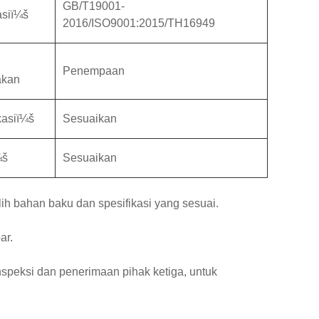
GB/T19001-
asiï¼š
2016/ISO9001:2015/TH16949
Penempaan
akan
kasiï¼š
Sesuaikan
¼š
Sesuaikan
h bahan baku dan spesifikasi yang sesuai.
ar.
 inspeksi dan penerimaan pihak ketiga, untuk