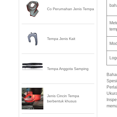
bah
Co Perumahan Jenis Tempa
Met
tem
Tempa Jenis Kait
Mod
Log
Tempa Anggota Samping
Bahan
Spesi
Perla
Ukura
Jenis Cincin Tempa
Inspe
berbentuk khusus
memas